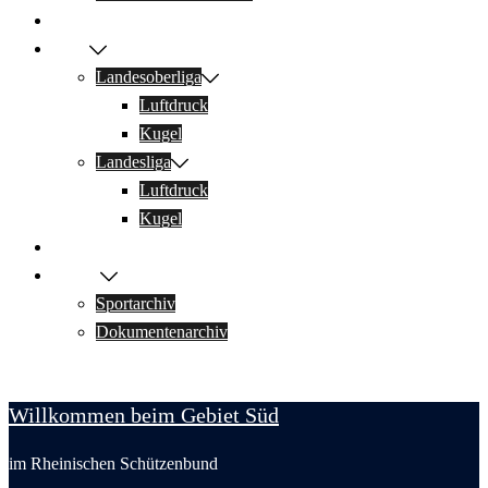
Jugend
Sport
Landesoberliga
Luftdruck
Kugel
Landesliga
Luftdruck
Kugel
Links & Downloads
Archiv
Sportarchiv
Dokumentenarchiv
Willkommen beim Gebiet Süd
im Rheinischen Schützenbund