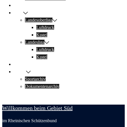
Jugend
Sport
Landesoberliga
Luftdruck
Kugel
Landesliga
Luftdruck
Kugel
Links & Downloads
Archiv
Sportarchiv
Dokumentenarchiv
Willkommen beim Gebiet Süd
im Rheinischen Schützenbund